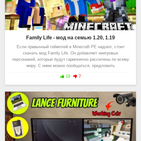
Family Life - мод на семью 1.20, 1.19
Если привычный геймплей в Minecraft PE надоел, стоит
скачать мод Family Life. Он добавляет неигровых
персонажей, которые будут гармонично расселены по всему
миру. С ними можно пообщаться, предложить
19
7