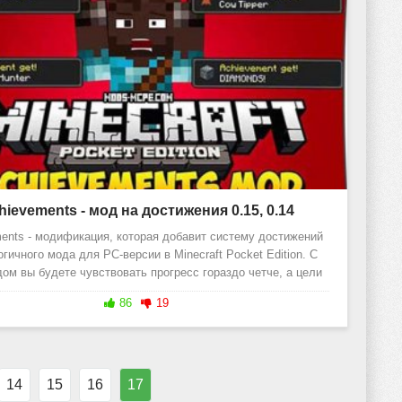
hievements - мод на достижения 0.15, 0.14
ents - модификация, которая добавит систему достижений
огичного мода для PC-версии в Minecraft Pocket Edition. С
ом вы будете чувствовать прогресс гораздо четче, а цели
игры
86
19
14
15
16
17