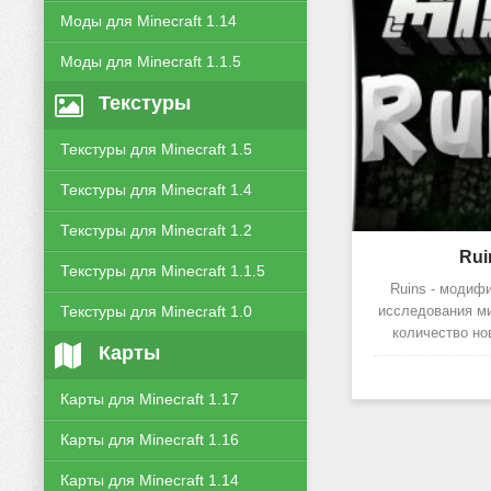
Моды для Minecraft 1.14
Моды для Minecraft 1.1.5
Текстуры
Текстуры для Minecraft 1.5
Текстуры для Minecraft 1.4
Текстуры для Minecraft 1.2
Rui
Текстуры для Minecraft 1.1.5
Ruins - модифи
исследования ми
Текстуры для Minecraft 1.0
количество но
Карты
Карты для Minecraft 1.17
Карты для Minecraft 1.16
Карты для Minecraft 1.14