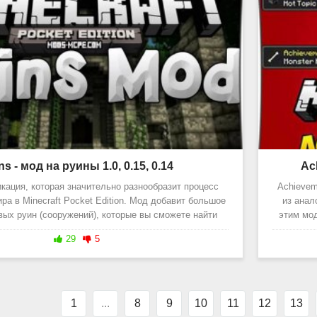
ns - мод на руины 1.0, 0.15, 0.14
Ac
кация, которая значительно разнообразит процесс
Achievem
ра в Minecraft Pocket Edition. Мод добавит большое
из анал
вых руин (сооружений), которые вы сможете найти
этим мод
29
5
1
...
8
9
10
11
12
13