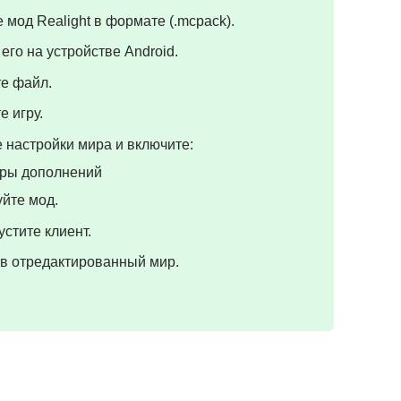
 мод Realight в формате (.mcpack).
его на устройстве Android.
те файл.
е игру.
 настройки мира и включите:
ры дополнений
йте мод.
стите клиент.
 в отредактированный мир.