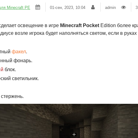
ля Minecraft PE
01-сен, 2023, 10:04
admin
3
делает освещение в игре
Minecraft Pocket
Edition более к
иусе возле игрока будет наполняться светом, если в рука
тный
факел
.
нный фонарь.
ый
блок.
ский светильник.
 стержень.