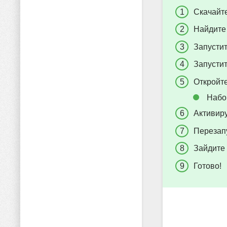
Скачайте
Найдите 
Запусти
Запустит
Откройте
Набо
Активиру
Перезапу
Зайдите
Готово!