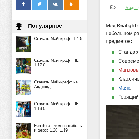
Моды д
Популярное
Мод
Realight
с
небольшом рад
Скачать Майнкрафт 1.1.5
предметов:
Стандар
Скачать Майнкрафт ПЕ
Совреме
1.17.0
Магмов
Классиче
Скачать Майнкрафт на
Андроид
Маяк
.
Горящий
Скачать Майнкрафт ПЕ
1.18.0
Furniture - мод на мебель
и декор 1.20, 1.19