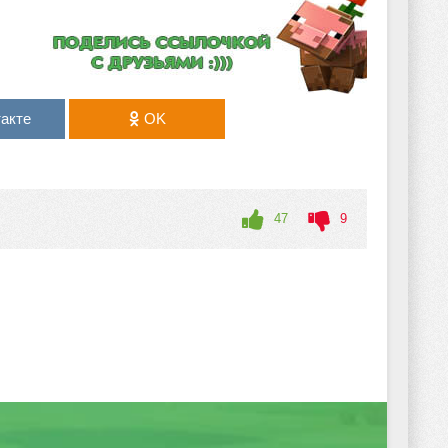
акте
OK
47
9