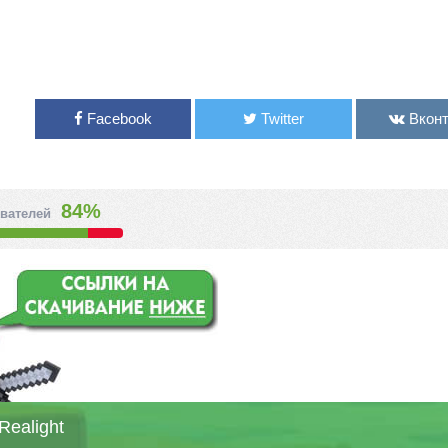
Facebook
Twitter
Вконт
84%
вателей
Realight