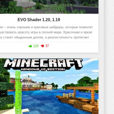
EVO Shader 1.20, 1.19
r – очень хорошие и красивые шейдеры, которые позволят
увствовать красоту игры в полной мере. Красочная и яркая
ка станет обыденным делом, а реалистичность пропитает
каждый
110
37