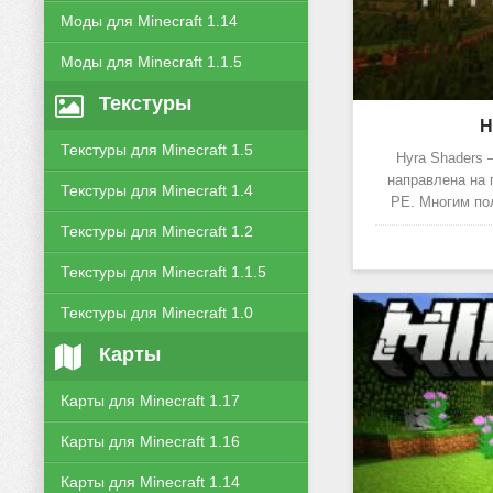
Моды для Minecraft 1.14
Моды для Minecraft 1.1.5
Текстуры
H
Текстуры для Minecraft 1.5
Hyra Shaders 
направлена на 
Текстуры для Minecraft 1.4
PE. Многим по
Текстуры для Minecraft 1.2
Текстуры для Minecraft 1.1.5
Текстуры для Minecraft 1.0
Карты
Карты для Minecraft 1.17
Карты для Minecraft 1.16
Карты для Minecraft 1.14