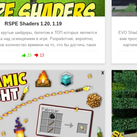
RSPE Shaders 1.20, 1.19
 крутые шейдеры, билетом в ТОП которых является
EVO Shade
а над освещением в игре. Разработчик, вероятно,
вам проч
е количество времени на то, что бы достичь таких
картин
красивых и
23
13