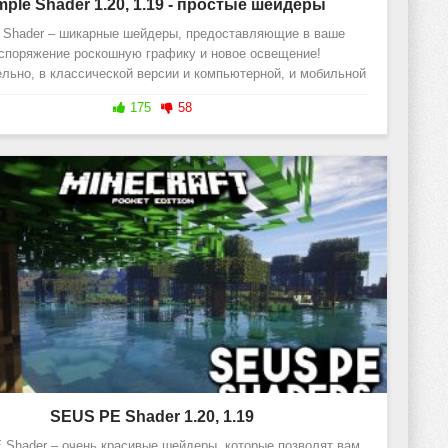
mple Shader 1.20, 1.19 - простые шейдеры
e Shader – шикарные шейдеры, предоставляющие в ваше
споряжение роскошную графику и новое освещение!
льно, в классической версии и компьютерной, и мобильной
версии игры всегда не
175
58
SEUS PE Shader 1.20, 1.19
Shader – очень красивые шейдеры, которые позволят вам