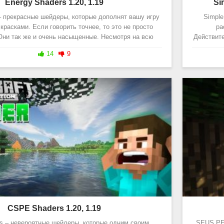
Energy Shaders 1.20, 1.19
Si
– прекрасные шейдеры, которые дополнят вашу игру
Simpl
красками. Если говорить точнее, то это не просто
ра
 Они так же и очень насыщенные. Несмотря на всю
Действите
свою
14
9
CSPE Shaders 1.20, 1.19
s – невероятные шейдеры, которые одним своим
SEUS PE 