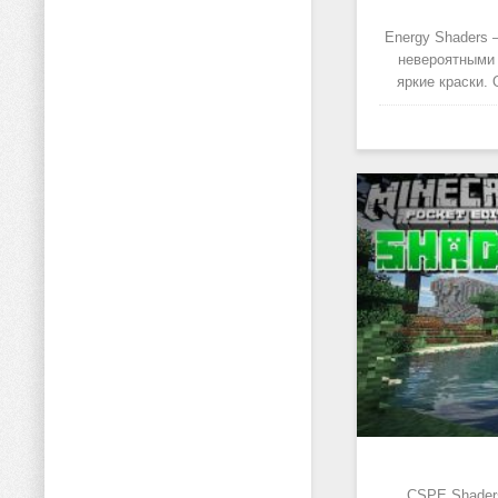
Energy Shaders 
невероятными 
яркие краски.
CSPE Shader