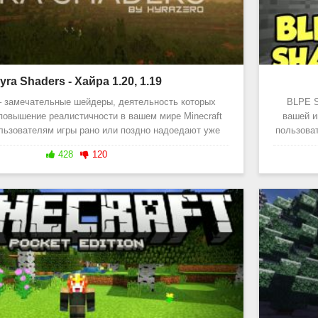
yra Shaders - Хайра 1.20, 1.19
– замечательные шейдеры, деятельность которых
BLPE S
повышение реалистичности в вашем мире Minecraft
вашей и
льзователям игры рано или поздно надоедают уже
пользоват
приевшиеся цвета и
428
120