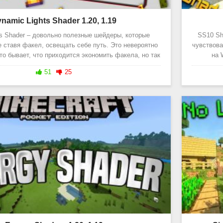
namic Lights Shader 1.20, 1.19
ts Shader – довольно полезные шейдеры, которые
SS10 Sh
е ставя факел, освещать себе путь. Это невероятно
чувствова
то бывает, что приходится экономить факела, но так
на 
же
51
25