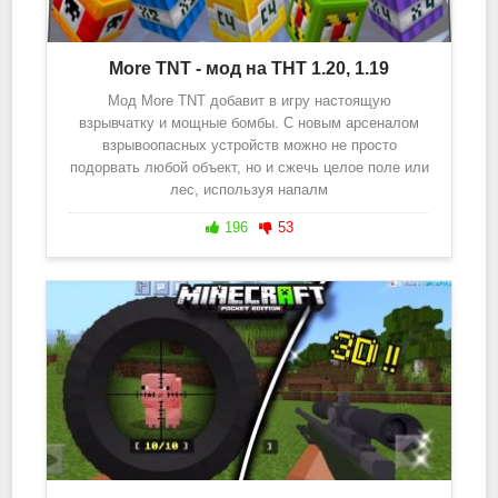
More TNT - мод на ТНТ 1.20, 1.19
Мод More TNT добавит в игру настоящую
взрывчатку и мощные бомбы. С новым арсеналом
взрывоопасных устройств можно не просто
подорвать любой объект, но и сжечь целое поле или
лес, используя напалм
196
53