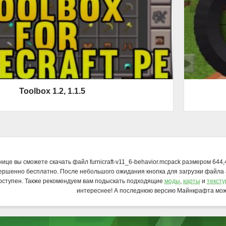
Toolbox 1.2, 1.1.5
нице вы сможете скачать файл furnicraft-v11_6-behavior.mcpack размером 644
ершенно бесплатно. После небольшого ожидания кнопка для загрузки файла
оступен. Также рекомендуем вам подыскать подходящие
моды
,
карты
и
текст
интереснее! А последнюю версию Майнкрафта мо