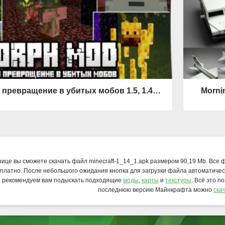
Morph - мод на превращение в убитых мобов 1.5, 1.4, 1.2, 1.1.5, 1.1
Morni
нице вы сможете скачать файл minecraft-1_14_1.apk размером 90,19 Mb. Все 
платно. После небольшого ожидания кнопка для загрузки файла автоматичес
е рекомендуем вам подыскать подходящие
моды
,
карты
и
текстуры
. Всё это п
последнюю версию Майнкрафта можно
ска